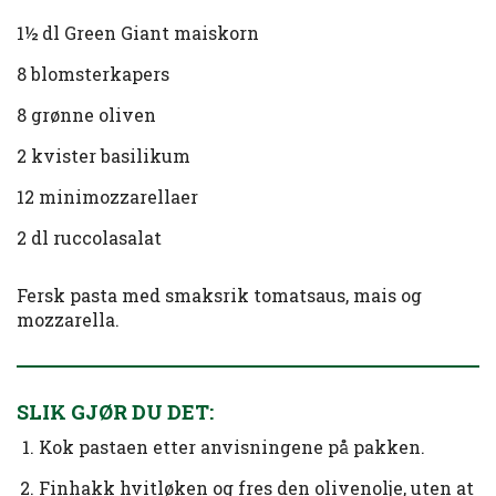
1½ dl Green Giant maiskorn
8 blomsterkapers
8 grønne oliven
2 kvister basilikum
12 minimozzarellaer
2 dl ruccolasalat
Fersk pasta med smaksrik tomatsaus, mais og
mozzarella.
SLIK GJØR DU DET:
Kok pastaen etter anvisningene på pakken.
Finhakk hvitløken og fres den olivenolje, uten at