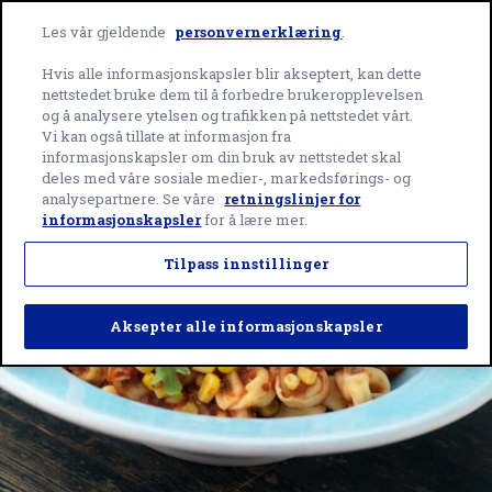
Skip
Green
to
Les vår gjeldende
personvernerklæring
.
Giant
content
Me
home
Hvis alle informasjonskapsler blir akseptert, kan dette
page
nettstedet bruke dem til å forbedre brukeropplevelsen
og å analysere ytelsen og trafikken på nettstedet vårt.
Vi kan også tillate at informasjon fra
informasjonskapsler om din bruk av nettstedet skal
deles med våre sosiale medier-, markedsførings- og
analysepartnere. Se våre
retningslinjer for
informasjonskapsler
for å lære mer.
Tilpass innstillinger
Aksepter alle informasjonskapsler