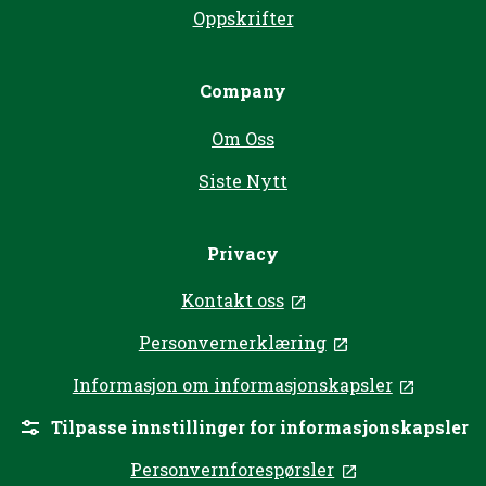
Oppskrifter
Company
Om Oss
Siste Nytt
Privacy
Kontakt oss
, opens in a new tab
Personvernerklæring
, opens in a new
Informasjon om informasjonskapsler
, opens 
Tilpasse innstillinger for informasjonskapsler
Personvernforespørsler
, opens in a ne